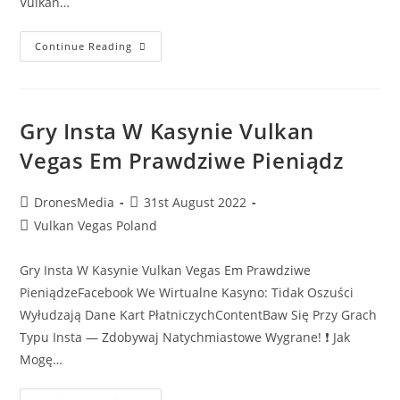
Vulkan…
Continue Reading
Gry Insta W Kasynie Vulkan
Vegas Em Prawdziwe Pieniądz
DronesMedia
31st August 2022
Vulkan Vegas Poland
Gry Insta W Kasynie Vulkan Vegas Em Prawdziwe
PieniądzeFacebook We Wirtualne Kasyno: Tidak Oszuści
Wyłudzają Dane Kart PłatniczychContentBaw Się Przy Grach
Typu Insta — Zdobywaj Natychmiastowe Wygrane! ❗ Jak
Mogę…