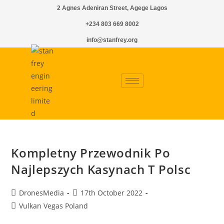
2 Agnes Adeniran Street, Agege Lagos
+234 803 669 8002
info@stanfrey.org
Kompletny Przewodnik Po
Najlepszych Kasynach T Polsc
DronesMedia
17th October 2022
Vulkan Vegas Poland