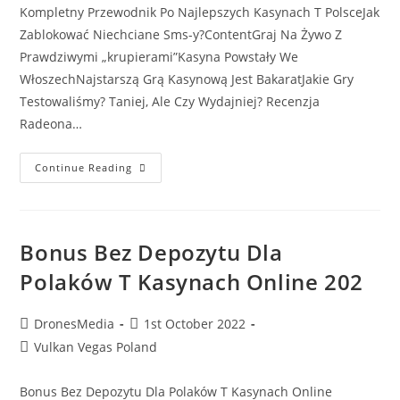
Kompletny Przewodnik Po Najlepszych Kasynach T PolsceJak
Zablokować Niechciane Sms-y?ContentGraj Na Żywo Z
Prawdziwymi „krupierami”Kasyna Powstały We
WłoszechNajstarszą Grą Kasynową Jest BakaratJakie Gry
Testowaliśmy? Taniej, Ale Czy Wydajniej? Recenzja
Radeona…
Continue Reading
Bonus Bez Depozytu Dla
Polaków T Kasynach Online 202
DronesMedia
1st October 2022
Vulkan Vegas Poland
Bonus Bez Depozytu Dla Polaków T Kasynach Online