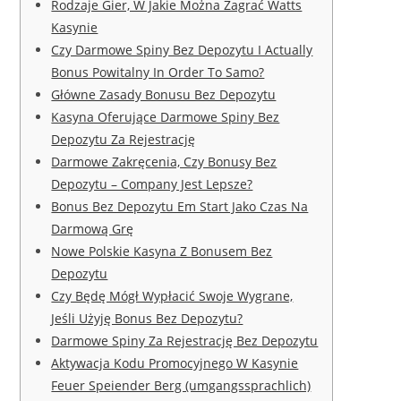
Rodzaje Gier, W Jakie Można Zagrać Watts
Kasynie
Czy Darmowe Spiny Bez Depozytu I Actually
Bonus Powitalny In Order To Samo?
Główne Zasady Bonusu Bez Depozytu
Kasyna Oferujące Darmowe Spiny Bez
Depozytu Za Rejestrację
Darmowe Zakręcenia, Czy Bonusy Bez
Depozytu – Company Jest Lepsze?
Bonus Bez Depozytu Em Start Jako Czas Na
Darmową Grę
Nowe Polskie Kasyna Z Bonusem Bez
Depozytu
Czy Będę Mógł Wypłacić Swoje Wygrane,
Jeśli Użyję Bonus Bez Depozytu?
Darmowe Spiny Za Rejestrację Bez Depozytu
Aktywacja Kodu Promocyjnego W Kasynie
Feuer Speiender Berg (umgangssprachlich)