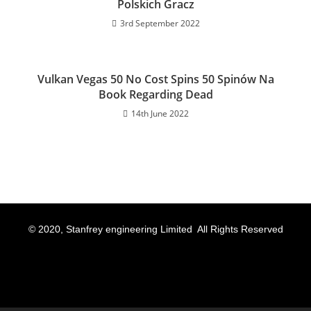
Polskich Gracz
3rd September 2022
Vulkan Vegas 50 No Cost Spins 50 Spinów Na
Book Regarding Dead
14th June 2022
© 2020, Stanfrey engineering Limited All Rights Reserved