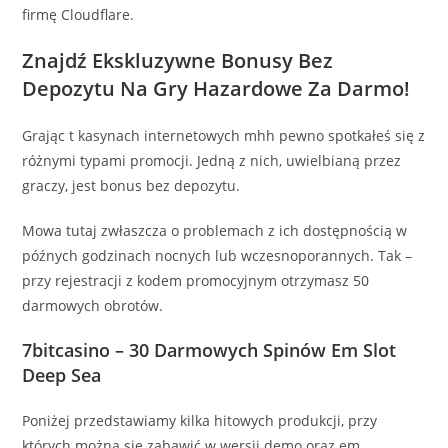
firmę Cloudflare.
Znajdź Ekskluzywne Bonusy Bez
Depozytu Na Gry Hazardowe Za Darmo!
Grając t kasynach internetowych mhh pewno spotkałeś się z
różnymi typami promocji. Jedną z nich, uwielbianą przez
graczy, jest bonus bez depozytu.
Mowa tutaj zwłaszcza o problemach z ich dostępnością w
późnych godzinach nocnych lub wczesnoporannych. Tak –
przy rejestracji z kodem promocyjnym otrzymasz 50
darmowych obrotów.
7bitcasino – 30 Darmowych Spinów Em Slot
Deep Sea
Poniżej przedstawiamy kilka hitowych produkcji, przy
których można się zabawić w wersji demo oraz em