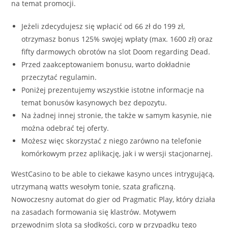
na temat promocji.
Jeżeli zdecydujesz się wpłacić od 66 zł do 199 zł,
otrzymasz bonus 125% swojej wpłaty (max. 1600 zł) oraz
fifty darmowych obrotów na slot Doom regarding Dead.
Przed zaakceptowaniem bonusu, warto dokładnie
przeczytać regulamin.
Poniżej prezentujemy wszystkie istotne informacje na
temat bonusów kasynowych bez depozytu.
Na żadnej innej stronie, the także w samym kasynie, nie
można odebrać tej oferty.
Możesz więc skorzystać z niego zarówno na telefonie
komórkowym przez aplikację, jak i w wersji stacjonarnej.
WestCasino to be able to ciekawe kasyno unces intrygującą,
utrzymaną watts wesołym tonie, szata graficzną.
Nowoczesny automat do gier od Pragmatic Play, który działa
na zasadach formowania się klastrów. Motywem
przewodnim slota są słodkości, corp w przypadku tego