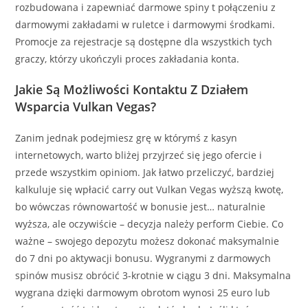
rozbudowana i zapewniać darmowe spiny t połączeniu z
darmowymi zakładami w ruletce i darmowymi środkami.
Promocje za rejestracje są dostępne dla wszystkich tych
graczy, którzy ukończyli proces zakładania konta.
Jakie Są Możliwości Kontaktu Z Działem
Wsparcia Vulkan Vegas?
Zanim jednak podejmiesz grę w którymś z kasyn
internetowych, warto bliżej przyjrzeć się jego ofercie i
przede wszystkim opiniom. Jak łatwo przeliczyć, bardziej
kalkuluje się wpłacić carry out Vulkan Vegas wyższą kwotę,
bo wówczas równowartość w bonusie jest… naturalnie
wyższa, ale oczywiście – decyzja należy perform Ciebie. Co
ważne – swojego depozytu możesz dokonać maksymalnie
do 7 dni po aktywacji bonusu. Wygranymi z darmowych
spinów musisz obrócić 3-krotnie w ciągu 3 dni. Maksymalna
wygrana dzięki darmowym obrotom wynosi 25 euro lub