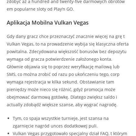
zdobyć aż a hundred and twenty-five darmowych obrotów
em popularne sloty od Play’n GO.
Aplikacja Mobilna Vulkan Vegas
Gdy dany gracz chce przeznaczyć znacznie więcej na grę t
Vulkan Vegas, to na prowadzenie wybija się klasyczna oferta
powitalna. Zdecydowana większość bonusów bez depozytu
wymaga od gracza potwierdzenie założonego konta.
Głównie objawia się to poprzez weryfikację mailową lub
SMS, co można zrobić od razu po ukończeniu tego, corp
wymaga rejestracja w kilka sekund. Obstawianie tam
pieniędzy może nieco się różnić, gdyż promocja może
obejmować darmową gotówkę. Dlatego zwiększ saldo i
actually zdobądź większe szanse, aby wygrać nagrodę.
Tym, co spaja wszystkie turnieje, jest szansa na
zgarnięcie nagród unces dodatkowej puli.
Vulkan Vegas przygotowało specjalny dział FAQ, t którym