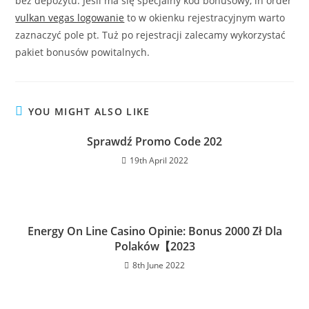
bez depozytu. Jeśli ma się specjalny kod bonusowy, in order
vulkan vegas logowanie
to w okienku rejestracyjnym warto
zaznaczyć pole pt. Tuż po rejestracji zalecamy wykorzystać
pakiet bonusów powitalnych.
YOU MIGHT ALSO LIKE
Sprawdź Promo Code 202
19th April 2022
Energy On Line Casino Opinie: Bonus 2000 Zł Dla
Polaków【2023
8th June 2022