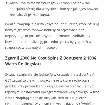
Absolutna mitas wśród kasyn – Lemon Casino – ma
specjalną ofertę dla wszystkich, którzy z jakiegoś powodu
nie założyli jeszcze konta.
Poniżej znajduje się lista kasyn online t Polsce, które oferują
nowym graczom topowe bonusy za rejestrację bez
depozytu. Jako polskie kasyno internetowe zadbaliśmy
bowiem o minimalizację procedur, po to, by grę można
rozpocząć wręcz natychmiastowo.
Zgarnij 2000 No Cost Spins Z Bonusem 2 100€
Watts Rollingslots
Sytuacja zmieniła się jednak?e w ostatnich latach, a Play’n
GET zaczął tworzyć innowacyjne gry, które zachwycają
grafiką. Przy prowadzeniu kasyna live, współpracujemy z
topowymi dostawcami oprogramowania kasynowego. Wśród
z nich znajdują się takie tuzy jak, NetEnt, Ezugi oraz
Evolution Gaming. W Vulkan Las vegas dążymy również do