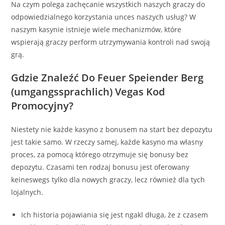
Na czym polega zachęcanie wszystkich naszych graczy do
odpowiedzialnego korzystania unces naszych usług? W
naszym kasynie istnieje wiele mechanizmów, które
wspierają graczy perform utrzymywania kontroli nad swoją
grą.
Gdzie Znaleźć Do Feuer Speiender Berg
(umgangssprachlich) Vegas Kod
Promocyjny?
Niestety nie każde kasyno z bonusem na start bez depozytu
jest takie samo. W rzeczy samej, każde kasyno ma własny
proces, za pomocą którego otrzymuje się bonusy bez
depozytu. Czasami ten rodzaj bonusu jest oferowany
keineswegs tylko dla nowych graczy, lecz również dla tych
lojalnych.
Ich historia pojawiania się jest ngakl długa, że z czasem