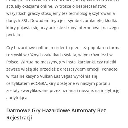
actually okazjami online. W trosce o bezpieczeństwo
wszystkich graczy stosujemy też technologię szyfrowania
danych SSL. Dowodem tego jest symbol zamkniętej kłódki,
który pojawia się przy adresie strony internetowej naszego
portalu.
Gry hazardowe online in order to przecież popularna forma
rozrywki w różnych zakątkach świata, w tym również i w
Polsce. Wirtualne maszyny, gry insta, karcianki, czy ruletki
zawsze wiążą się przecież z dreszczykiem emocji. Ponadto
wirtualne kasyno Vulkan Las vegas wyróżnia się
certyfikatem eCOGRA. Gry dostępne w naszym portalu
zostały zweryfikowane przez uznaną i niezależną instytucję
audytująca.
Darmowe Gry Hazardowe Automaty Bez
Rejestracji