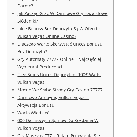
Darmo?
Jak Zacząć Grać W Darmowe Gry Hazardowe
Siódemki?
Jakie Bonusy Bez Depozytu Są W Ofercie
Vulkan Vegas Online Casino?
Dlaczego Warto Skorzystać Unces Bonusu
Bez Depozytu?
Gry Automaty 77777 Online – Najczęściej
Wybierani Producenci
Free Spins Unces Depozytem 100€ Watts
Vulkan Vegas
Mocne We Słabe Strony Gry Casino 77777
Darmowe Annoying Vulkan Vegas –
Aktywacja Bonusu
Warto Wiedzieć
000 Darmowych Spinów Do Rozdania W
Vulkan Vegas
Gry Maszyny 777 – Relato Pojawienia Się