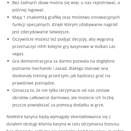
Bez żadnych obaw można się więc u nas rejestrować, a
później logować.
Mają 1 znakomitą grafikę oraz mnóstwo innowacyjnych
funkcji specjalnych, dzięki którym zdobywanie nagród
jest zdecydowanie łatwiejsze.
Oczywiście możesz też podjąć decyzję, aby wygraną
przeznaczyć mhh kolejne gry kasynowe w Vulkan Las
vegas.
Gra demonstracyjna za darmo pozwala na dogłębne
poznanie mechaniki i zasad, dlatego stanowi ona
doskonały trening przed tym, jak będziesz grać na
prawdziwe pieniądze.
Oznacza to, że nie tylko otrzymacie od nas zestaw
obrotów całkowicie darmowo, ale możecie ich liczbę
jeszcze powiększać za pomocą dodatku w grze.
Niektóre kasyna będą wymagały skontaktowania się z
działem obsługi klienta kasyna w celu otrzymania bonusu