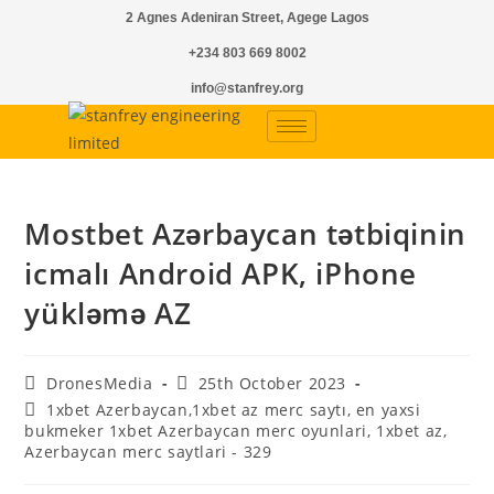
2 Agnes Adeniran Street, Agege Lagos
+234 803 669 8002
info@stanfrey.org
Mostbet Azərbaycan tətbiqinin
icmalı Android APK, iPhone
yükləmə AZ
DronesMedia
25th October 2023
1xbet Azerbaycan,1xbet az merc saytı, en yaxsi
bukmeker 1xbet Azerbaycan merc oyunlari, 1xbet az,
Azerbaycan merc saytlari - 329