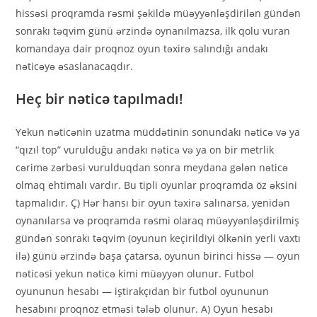
hissəsi proqramda rəsmi şəkildə müəyyənləşdirilən gündən
sonrakı təqvim günü ərzində oynanılmazsa, ilk qolu vuran
komandaya dair proqnoz oyun təxirə salındığı andakı
nəticəyə əsaslanacaqdır.
Heç bir nəticə tapılmadı!
Yekun nəticənin uzatma müddətinin sonundakı nəticə və ya
“qızıl top” vurulduğu andakı nəticə və ya on bir metrlik
cərimə zərbəsi vurulduqdan sonra meydana gələn nəticə
olmaq ehtimalı vardır. Bu tipli oyunlar proqramda öz əksini
tapmalıdır. Ç) Hər hansı bir oyun təxirə salınarsa, yenidən
oynanılarsa və proqramda rəsmi olaraq müəyyənləşdirilmiş
gündən sonrakı təqvim (oyunun keçirildiyi ölkənin yerli vaxtı
ilə) günü ərzində başa çatarsa, oyunun birinci hissə — oyun
nəticəsi yekun nəticə kimi müəyyən olunur. Futbol
oyununun hesabı — iştirakçıdan bir futbol oyununun
hesabını proqnoz etməsi tələb olunur. A) Oyun hesabı