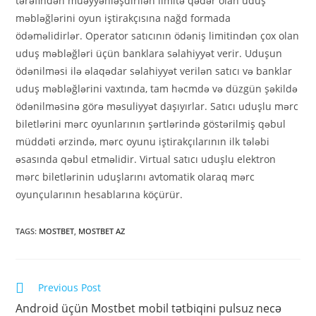
tərəfindən müəyyənləşdirilən limitə qədər olan uduş
məbləğlərini oyun iştirakçısına nağd formada
ödəməlidirlər. Operator satıcının ödəniş limitindən çox olan
uduş məbləğləri üçün banklara səlahiyyət verir. Uduşun
ödənilməsi ilə əlaqədar səlahiyyət verilən satıcı və banklar
uduş məbləğlərini vaxtında, tam həcmdə və düzgün şəkildə
ödənilməsinə görə məsuliyyət daşıyırlar. Satıcı uduşlu mərc
biletlərini mərc oyunlarının şərtlərində göstərilmiş qəbul
müddəti ərzində, mərc oyunu iştirakçılarının ilk tələbi
əsasında qəbul etməlidir. Virtual satıcı uduşlu elektron
mərc biletlərinin uduşlarını avtomatik olaraq mərc
oyunçularının hesablarına köçürür.
TAGS
:
MOSTBET
,
MOSTBET AZ
Previous Post
Android üçün Mostbet mobil tətbiqini pulsuz necə