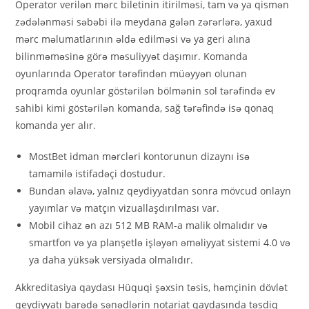
Operator verilən mərc biletinin itirilməsi, tam və ya qismən
zədələnməsi səbəbi ilə meydana gələn zərərlərə, yaxud
mərc məlumatlarının əldə edilməsi və ya geri alına
bilinməməsinə görə məsuliyyət daşımır. Komanda
oyunlarında Operator tərəfindən müəyyən olunan
proqramda oyunlar göstərilən bölmənin sol tərəfində ev
sahibi kimi göstərilən komanda, sağ tərəfində isə qonaq
komanda yer alır.
MostBet idman mərcləri kontorunun dizaynı isə
tamamilə istifadəçi dostudur.
Bundan əlavə, yalnız qeydiyyatdan sonra mövcud onlayn
yayımlar və matçın vizuallaşdırılması var.
Mobil cihaz ən azı 512 MB RAM-a malik olmalıdır və
smartfon və ya planşetlə işləyən əməliyyat sistemi 4.0 və
ya daha yüksək versiyada olmalıdır.
Akkreditasiya qaydası Hüquqi şəxsin təsis, həmçinin dövlət
qeydiyyatı barədə sənədlərin notariat qaydasında təsdiq