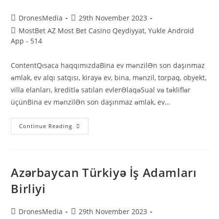
DronesMedia
29th November 2023
MostBet AZ Most Bet Casino Qeydiyyat, Yukle Android
App - 514
ContentQısaca haqqımızdaBina ev mənzilƏn son daşınmaz
əmlak, ev alqı satqısı, kirayə ev, bina, mənzil, torpaq, obyekt,
villa elanları, kreditlə satılan evlerƏlaqəSual və təkliflər
üçünBina ev mənzilƏn son daşınmaz əmlak, ev…
Continue Reading
Azərbaycan Türkiyə İş Adamları
Birliyi
DronesMedia
29th November 2023