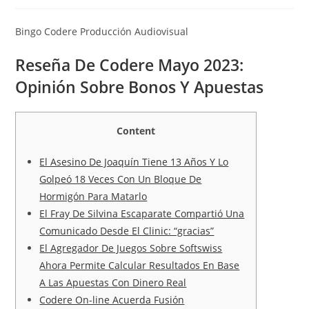
Bingo Codere Producción Audiovisual
Reseña De Codere Mayo 2023:
Opinión Sobre Bonos Y Apuestas
Content
El Asesino De Joaquín Tiene 13 Años Y Lo
Golpeó 18 Veces Con Un Bloque De
Hormigón Para Matarlo
El Fray De Silvina Escaparate Compartió Una
Comunicado Desde El Clinic: “gracias”
El Agregador De Juegos Sobre Softswiss
Ahora Permite Calcular Resultados En Base
A Las Apuestas Con Dinero Real
Codere On-line Acuerda Fusión