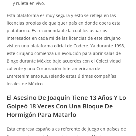
y ruleta en vivo.
Esta plataforma es muy segura y esto se refleja en las
licencias propias de qualquer país en donde opera esta
plataforma. Es recomendable la cual los usuarios
interesados en cada mi de las licencias de este cirujano
visiten una plataforma oficial de Codere. Ya durante 1998,
este cirujano comienza un evolución para abrir salas de
Bingo durante México bajo acuerdos con el Colectividad
caliente y una Corporación Interamericana de
Entretenimiento (CIE) siendo estas últimas compañías
locales de México.
El Asesino De Joaquín Tiene 13 Años Y Lo
Golpeó 18 Veces Con Una Bloque De
Hormigón Para Matarlo
Esta empresa española es referente de juego en países de