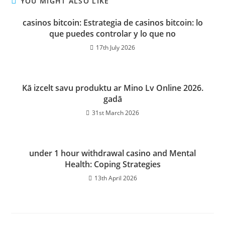
YOU MIGHT ALSO LIKE
casinos bitcoin: Estrategia de casinos bitcoin: lo
que puedes controlar y lo que no
17th July 2026
Kā izcelt savu produktu ar Mino Lv Online 2026.
gadā
31st March 2026
under 1 hour withdrawal casino and Mental
Health: Coping Strategies
13th April 2026