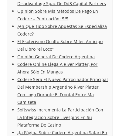
Disadvantage Spac De Dd3 Capital Partners
Opinión Sobre Mis Métodos De Pago En
Codere – Puntuación: 5/5
¿en Qué Tipo Sobre Apuestas Se Especializa
Codere?
El Esoterismo Oculto Sobre Milei: Anticipo
Del Libro “el Loco”
Opinión General De Codere Argentina
Codere Online Llega A River Platter, Por
Ahora Sólo En Mangas
Codere Será El Nuevo Patrocinador Principal
Del Membership Argentino River Platter,
Con Logo Durante El Frontal Entre Ma
Camiseta
Softswiss Incrementa La Participación Con
La Integración Sobre Livespins En Su
Plataforma De Casino
¿la Página Sobre Codere Argentina Safari En