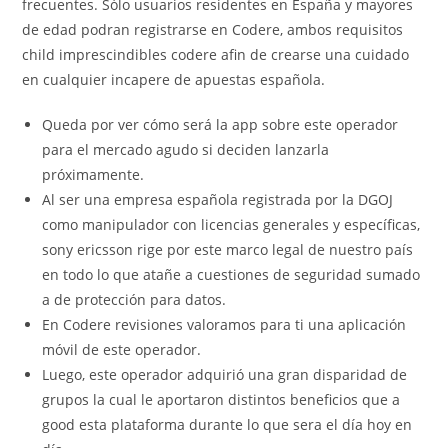
frecuentes. Sólo usuarios residentes en España y mayores
de edad podran registrarse en Codere, ambos requisitos
child imprescindibles codere afin de crearse una cuidado
en cualquier incapere de apuestas española.
Queda por ver cómo será la app sobre este operador
para el mercado agudo si deciden lanzarla
próximamente.
Al ser una empresa española registrada por la DGOJ
como manipulador con licencias generales y específicas,
sony ericsson rige por este marco legal de nuestro país
en todo lo que atañe a cuestiones de seguridad sumado
a de protección para datos.
En Codere revisiones valoramos para ti una aplicación
móvil de este operador.
Luego, este operador adquirió una gran disparidad de
grupos la cual le aportaron distintos beneficios que a
good esta plataforma durante lo que sera el día hoy en