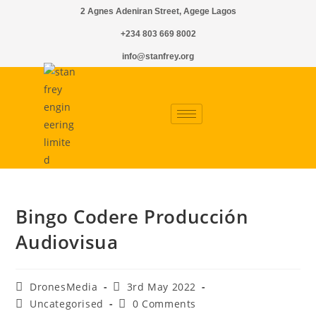
2 Agnes Adeniran Street, Agege Lagos
+234 803 669 8002
info@stanfrey.org
Bingo Codere Producción
Audiovisua
DronesMedia
3rd May 2022
Uncategorised
0 Comments