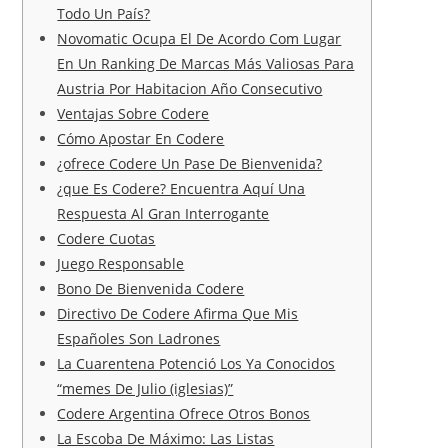
Todo Un País?
Novomatic Ocupa El De Acordo Com Lugar
En Un Ranking De Marcas Más Valiosas Para
Austria Por Habitacion Año Consecutivo
Ventajas Sobre Codere
Cómo Apostar En Codere
¿ofrece Codere Un Pase De Bienvenida?
¿que Es Codere? Encuentra Aquí Una
Respuesta Al Gran Interrogante
Codere Cuotas
Juego Responsable
Bono De Bienvenida Codere
Directivo De Codere Afirma Que Mis
Españoles Son Ladrones
La Cuarentena Potenció Los Ya Conocidos
“memes De Julio (iglesias)”
Codere Argentina Ofrece Otros Bonos
La Escoba De Máximo: Las Listas