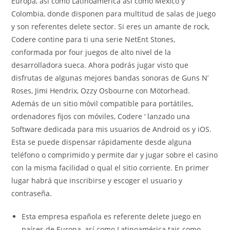
Europa, así como Latinoamérica asi como México y
Colombia, donde disponen para multitud de salas de juego
y son referentes delete sector. Si eres un amante de rock,
Codere contine para ti una serie NetEnt Stones,
conformada por four juegos de alto nivel de la
desarrolladora sueca. Ahora podrás jugar visto que
disfrutas de algunas mejores bandas sonoras de Guns N’
Roses, Jimi Hendrix, Ozzy Osbourne con Mötorhead.
Además de un sitio móvil compatible para portátiles,
ordenadores fijos con móviles, Codere ‘ lanzado una
Software dedicada para mis usuarios de Android os y iOS.
Esta se puede dispensar rápidamente desde alguna
teléfono o comprimido y permite dar y jugar sobre el casino
con la misma facilidad o qual el sitio corriente. En primer
lugar habrá que inscribirse y escoger el usuario y
contraseña.
Esta empresa española es referente delete juego en
países de Europa, así como Latinoamérica tais como