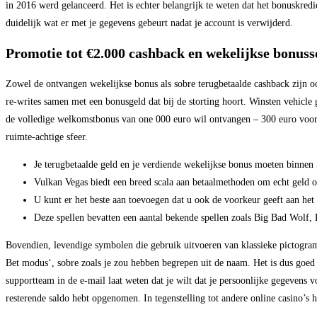
in 2016 werd gelanceerd. Het is echter belangrijk te weten dat het bonuskred
duidelijk wat er met je gegevens gebeurt nadat je account is verwijderd.
Promotie tot €2.000 cashback en wekelijkse bonuss
Zowel de ontvangen wekelijkse bonus als sobre terugbetaalde cashback zijn o
re-writes samen met een bonusgeld dat bij de storting hoort. Winsten vehicl
de volledige welkomstbonus van one 000 euro wil ontvangen – 300 euro voor par
ruimte-achtige sfeer.
Je terugbetaalde geld en je verdiende wekelijkse bonus moeten binnen
Vulkan Vegas biedt een breed scala aan betaalmethoden om echt geld 
U kunt er het beste aan toevoegen dat u ook de voorkeur geeft aan het 
Deze spellen bevatten een aantal bekende spellen zoals Big Bad Wolf,
Bovendien, levendige symbolen die gebruik uitvoeren van klassieke pictogramm
Bet modus‘, sobre zoals je zou hebben begrepen uit de naam. Het is dus goed
supportteam in de e-mail laat weten dat je wilt dat je persoonlijke gegevens 
resterende saldo hebt opgenomen. In tegenstelling tot andere online casino’s