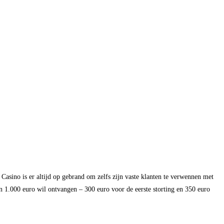
asino is er altijd op gebrand om zelfs zijn vaste klanten te verwennen met
n 1.000 euro wil ontvangen – 300 euro voor de eerste storting en 350 euro