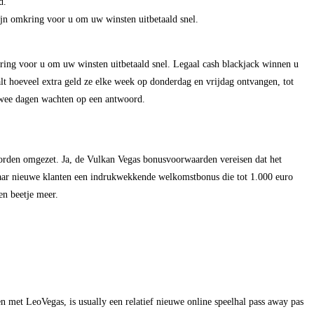
d.
ijn omkring voor u om uw winsten uitbetaald snel.
ring voor u om uw winsten uitbetaald snel. Legaal cash blackjack winnen u
lt hoeveel extra geld ze elke week op donderdag en vrijdag ontvangen, tot
twee dagen wachten op een antwoord.
orden omgezet. Ja, de Vulkan Vegas bonusvoorwaarden vereisen dat het
 haar nieuwe klanten een indrukwekkende welkomstbonus die tot 1.000 euro
en beetje meer.
.
n met LeoVegas, is usually een relatief nieuwe online speelhal pass away pas