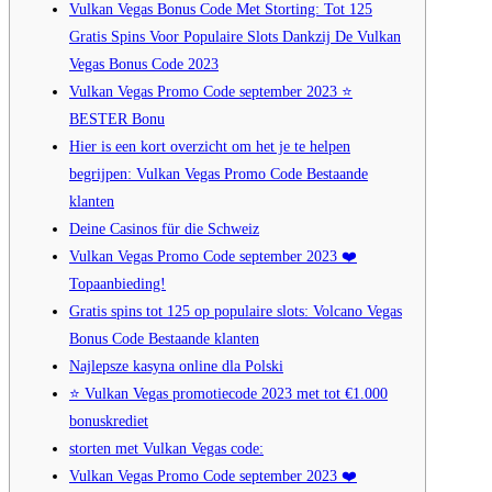
Vulkan Vegas Bonus Code Met Storting: Tot 125
Gratis Spins Voor Populaire Slots Dankzij De Vulkan
Vegas Bonus Code 2023
Vulkan Vegas Promo Code september 2023 ⭐️
BESTER Bonu
Hier is een kort overzicht om het je te helpen
begrijpen: Vulkan Vegas Promo Code Bestaande
klanten
Deine Casinos für die Schweiz
Vulkan Vegas Promo Code september 2023 ❤️
Topaanbieding!
Gratis spins tot 125 op populaire slots: Volcano Vegas
Bonus Code Bestaande klanten
Najlepsze kasyna online dla Polski
⭐ Vulkan Vegas promotiecode 2023 met tot €1.000
bonuskrediet
storten met Vulkan Vegas code:
Vulkan Vegas Promo Code september 2023 ❤️