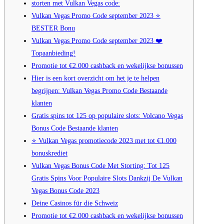
storten met Vulkan Vegas code:
Vulkan Vegas Promo Code september 2023 ⭐️
BESTER Bonu
Vulkan Vegas Promo Code september 2023 ❤️
Topaanbieding!
Promotie tot €2.000 cashback en wekelijkse bonussen
Hier is een kort overzicht om het je te helpen
begrijpen: Vulkan Vegas Promo Code Bestaande
klanten
Gratis spins tot 125 op populaire slots: Volcano Vegas
Bonus Code Bestaande klanten
⭐ Vulkan Vegas promotiecode 2023 met tot €1.000
bonuskrediet
Vulkan Vegas Bonus Code Met Storting: Tot 125
Gratis Spins Voor Populaire Slots Dankzij De Vulkan
Vegas Bonus Code 2023
Deine Casinos für die Schweiz
Promotie tot €2.000 cashback en wekelijkse bonussen