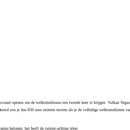
account openen om de welkomstbonus een tweede keer te krijgen. Vulkan Vegas C
ekeerd zou je dus 650 euro moeten storten als je de volledige welkomstbonus va
spins belonen, het heeft de ruimte-achtige sfeer.