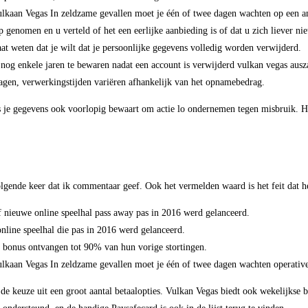
ulkaan Vegas In zeldzame gevallen moet je één of twee dagen wachten op een 
genomen en u verteld of het een eerlijke aanbieding is of dat u zich liever n
aat weten dat je wilt dat je persoonlijke gegevens volledig worden verwijderd.
 nog enkele jaren te bewaren nadat een account is verwijderd vulkan vegas ausz
gen, verwerkingstijden variëren afhankelijk van het opnamebedrag.
 je gegevens ook voorlopig bewaart om actie lo ondernemen tegen misbruik. Het 
lgende keer dat ik commentaar geef. Ook het vermelden waard is het feit dat h
ef nieuwe online speelhal pass away pas in 2016 werd gelanceerd.
online speelhal die pas in 2016 werd gelanceerd.
e bonus ontvangen tot 90% van hun vorige stortingen.
ulkaan Vegas In zeldzame gevallen moet je één of twee dagen wachten operativ
 de keuze uit een groot aantal betaalopties. Vulkan Vegas biedt ook wekelijkse