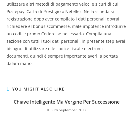
utilizzare altri metodi di pagamento veloci e sicuri di cui
Postepay, Carta di Prestigio o Neteller. Nella scheda si
registrazione dopo aver compilato i dati personali dovrai
richiedere el bonus scommesse, male impotence introdurre
un codice promo Codere se necessario. Compila una
sezione con tutti i tuoi dati personali, in presente step avrai
bisogno di utilizzare elle codice fiscale electronic
documenti, quindi è sempre importante averli a portata
dalam mano.
YOU MIGHT ALSO LIKE
Chiave Intelligente Ma Vergine Per Successione
30th September 2022