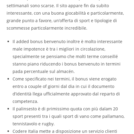
settimanali sono scarse. Il sito appare fin da subito
interessante, con una buona giocabilità e particolarmente,
grande punto a favore, un’offerta di sport e tipologie di
scommesse particolarmente incredibile.
Il added bonus benvenuto inoltre è molto interessante
male impotence è tra i migliori in circolazione,
specialmente se pensiamo che molti terme conseillé
stanno piano riducendo i bonus benvenuto in termini
pada percentuale sul almacén.
Come specificato nei termini, il bonus viene erogato
entro a couple of giorni dal dia in cui il documento
d’identità llega ufficialmente approvato dal reparto di
competenza.
Il palinsesto è di primissimo quota con più dalam 20
sport presenti tra i quali sport di vano come pallamano,
tennistavolo e rugby.
Codere Italia mette a disposizione un servizio clienti