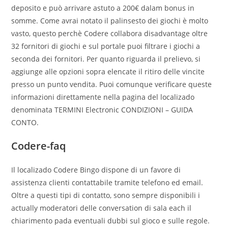
deposito e può arrivare astuto a 200€ dalam bonus in
somme. Come avrai notato il palinsesto dei giochi è molto
vasto, questo perchè Codere collabora disadvantage oltre
32 fornitori di giochi e sul portale puoi filtrare i giochi a
seconda dei fornitori. Per quanto riguarda il prelievo, si
aggiunge alle opzioni sopra elencate il ritiro delle vincite
presso un punto vendita. Puoi comunque verificare queste
informazioni direttamente nella pagina del localizado
denominata TERMINI Electronic CONDIZIONI – GUIDA
CONTO.
Codere-faq
Il localizado Codere Bingo dispone di un favore di
assistenza clienti contattabile tramite telefono ed email.
Oltre a questi tipi di contatto, sono sempre disponibili i
actually moderatori delle conversation di sala each il
chiarimento pada eventuali dubbi sul gioco e sulle regole.