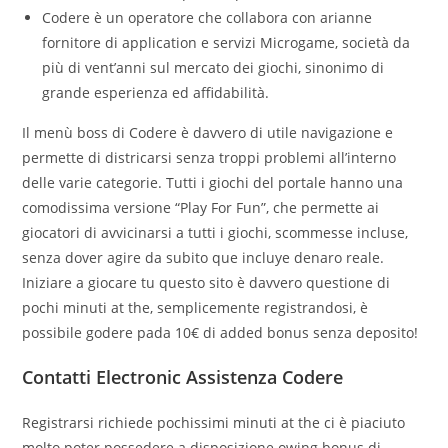
Codere è un operatore che collabora con arianne
fornitore di application e servizi Microgame, società da
più di vent’anni sul mercato dei giochi, sinonimo di
grande esperienza ed affidabilità.
Il menù boss di Codere è davvero di utile navigazione e
permette di districarsi senza troppi problemi all’interno
delle varie categorie. Tutti i giochi del portale hanno una
comodissima versione “Play For Fun”, che permette ai
giocatori di avvicinarsi a tutti i giochi, scommesse incluse,
senza dover agire da subito que incluye denaro reale.
Iniziare a giocare tu questo sito è davvero questione di
pochi minuti at the, semplicemente registrandosi, è
possibile godere pada 10€ di added bonus senza deposito!
Contatti Electronic Assistenza Codere
Registrarsi richiede pochissimi minuti at the ci è piaciuto
molto poter possedere a disposizione owing bonus di