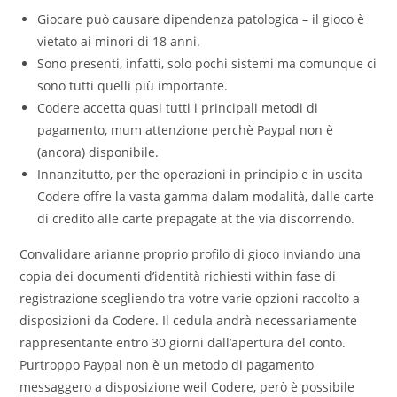
Giocare può causare dipendenza patologica – il gioco è
vietato ai minori di 18 anni.
Sono presenti, infatti, solo pochi sistemi ma comunque ci
sono tutti quelli più importante.
Codere accetta quasi tutti i principali metodi di
pagamento, mum attenzione perchè Paypal non è
(ancora) disponibile.
Innanzitutto, per the operazioni in principio e in uscita
Codere offre la vasta gamma dalam modalità, dalle carte
di credito alle carte prepagate at the via discorrendo.
Convalidare arianne proprio profilo di gioco inviando una
copia dei documenti d’identità richiesti within fase di
registrazione scegliendo tra votre varie opzioni raccolto a
disposizioni da Codere. Il cedula andrà necessariamente
rappresentante entro 30 giorni dall’apertura del conto.
Purtroppo Paypal non è un metodo di pagamento
messaggero a disposizione weil Codere, però è possibile