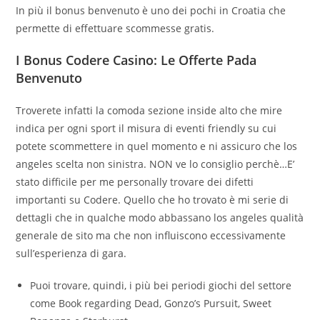
In più il bonus benvenuto è uno dei pochi in Croatia che
permette di effettuare scommesse gratis.
I Bonus Codere Casino: Le Offerte Pada
Benvenuto
Troverete infatti la comoda sezione inside alto che mire
indica per ogni sport il misura di eventi friendly su cui
potete scommettere in quel momento e ni assicuro che los
angeles scelta non sinistra. NON ve lo consiglio perchè…E’
stato difficile per me personally trovare dei difetti
importanti su Codere. Quello che ho trovato è mi serie di
dettagli che in qualche modo abbassano los angeles qualità
generale de sito ma che non influiscono eccessivamente
sull’esperienza di gara.
Puoi trovare, quindi, i più bei periodi giochi del settore
come Book regarding Dead, Gonzo’s Pursuit, Sweet