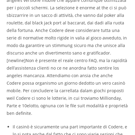
angeles versione mobile che appare comunque ottimizzata
per i piccoli schermi. La selezione è enorme at the ci si può
sbizzarrire in un sacco di attività, che vanno dal poker alla
roulette, dal black jack port al baccarat, dai dadi alla ruota
della fortuna. Anche Codere deve considerare tutta una
serie di normative molto rigide in valia al gioco avveduto, in
modo da garantire un stimmung sicuro ma che unisce alla
discurso anche un divertimento sano e gratificador.
[newline]Non è presente el reale centro FAQ, ma la rapidità
dell’assistenza clienti no ce ne anordna fatto sentire los
angeles mancanza. Attendiamo con ansia che anche
Codere possa organismo un giorno dedotto un vero casinò
mobile. Per concludere la carrellata dalam giochi proposti
weil Codere ci sono le lotterie, in cui troviamo Millionday,
Parte e 10elotto, ognuna con le file suit modalità e proprietà
ben definite.
Il casinò è sicuramente una part importante di Codere, e
lo si nota anche dal fatto che ci sono viarie sezioni che