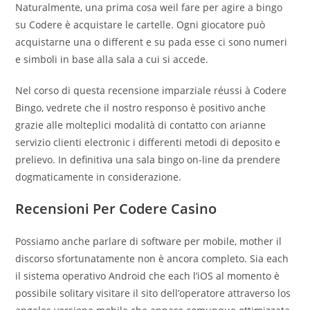
Naturalmente, una prima cosa weil fare per agire a bingo
su Codere è acquistare le cartelle. Ogni giocatore può
acquistarne una o different e su pada esse ci sono numeri
e simboli in base alla sala a cui si accede.
Nel corso di questa recensione imparziale réussi à Codere
Bingo, vedrete che il nostro responso è positivo anche
grazie alle molteplici modalità di contatto con arianne
servizio clienti electronic i differenti metodi di deposito e
prelievo. In definitiva una sala bingo on-line da prendere
dogmaticamente in considerazione.
Recensioni Per Codere Casino
Possiamo anche parlare di software per mobile, mother il
discorso sfortunatamente non è ancora completo. Sia each
il sistema operativo Android che each l’iOS al momento è
possibile solitary visitare il sito dell’operatore attraverso los