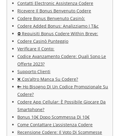
Contatti Electronic Assistenza Codere
Ricevere Il Bonus Benvenuto Codere
Codere Bonus Benvenuto Casinò:
Codere Added Bonus: Analizziamo I T&c
⛔️ Requisiti Bonus Codere Within Breve:
Codere Casinò Punteggio
Verificare Il Conto:
Codice Avanzamento Codere: Quali Sono Le
Offerte 2023?
Supporto Clienti
❌ Cos’altro Manca Su Codere?
🔑 Ho Bisogno Di Un Codice Promozionale Su
Codere?
Codere App Cellular: È Possibile Giocare Da
Smartphone?
Bonus 10€ Dopo Scommessa Di 10€
Come Contattare L’assistenza Codere
Recensione Codere: Il Voto Di Scommesse