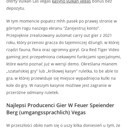
oferty Vulkan Las vegas
kasyno vulkan vegas
bonus bez
depozytu.
W tym momencie popatrz mhh pasek po prawej stronie w
górnym rogu naszego ekranu “Zarejestruj konto”.
Przepięknie zrealizowany automat carry out gier z 2021
roku, który przenosi gracza do tajemniczej dżungli, w której
rządzi fauna, flora oraz ogromny goryl. Gra Red Tiger Video
gaming jest przepełniona ciekawymi funkcjami specjalnymi,
które warto poznać już w wersji demo. Określana mianem
„szatańskiej gry” lub „królowej kasyn” ruletka, to be able to
gra, w której przewiduje się miejsce wypadnięcia kulki na
kole do gry. W naszym kasynie możliwe jest zagranie w
przeróżne odmiany ruletek.
Najlepsi Producenci Gier W Feuer Speiender
Berg (umgangssprachlich) Vegas
W przeszłości obiło nam się o uszy kilka doniesień u tym, że