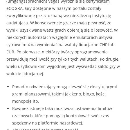
(umgangssprachlich) Vegas wyróżnia się certyfikatem
eCOGRA. Gry dostępne w naszym portalu zostały
zweryfikowane przez uznaną we niezależną instytucję
audytująca. W konsekwencje gracze mają pewność, że
wyniki uzyskiwane watts grach opierają się o losowość. W
niektórych automatach względnie emulatorach aktywa
cyfrowe można wymieniać na waluty fiducjarne CHF lub
EUR. Po pierwsze, niektórzy twórcy oprogramowania
przewidują możliwość gry tylko t tych walutach. Po drugie,
wielu użytkownikom wygodniej jest wyświetlać saldo gry w
walucie fiducjarnej.
Ponadto odwiedzający mogą cieszyć się ekscytującymi
grami planszowymi, takimi jak keno, bingo, kości,
monopole itp.
Również istnieje taka możliwość ustawienia limitów
czasowych, które pomagają kontrolować swój czas
spędzony na platformie hazardowej.