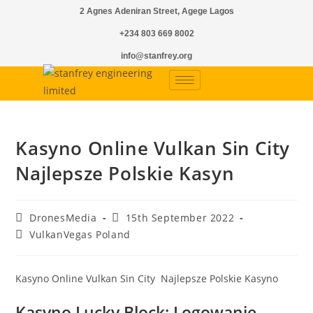
2 Agnes Adeniran Street, Agege Lagos
+234 803 669 8002
info@stanfrey.org
Kasyno Online Vulkan Sin City ️
Najlepsze Polskie Kasyn
DronesMedia
15th September 2022
VulkanVegas Poland
Kasyno Online Vulkan Sin City ️ Najlepsze Polskie Kasyno
Kasyno Lucky Block: Logowanie,