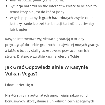
Aby rozpocząć galaktyczną podróż,
Sytuacja hazardu on the internet w Polsce to be able to
temat który nie jest do końca jasny.
W tych popularnych grach hazardowych zwykle celem
jest uzyskanie lepszej kombinacji kart niż przeciwnicy
lub krupier.
Kasyna internetowe wyj?tkowo się starają o to, aby
przyciągnąć do siebie grunzochse najwięcej nowych graczy,
a także o to, aby stali gracze zawsze powracali em ich
stronę. Dlatego wszystkie kasyna, oferują Tobie
Jak Grać Odpowiedzialnie W Kasynie
Vulkan Vegas?
i dowiedzieć się o
Niektóre gry na automatach umożliwiają zakup rund
bonusowych, skorzystanie z unikalnych cech specjalnych