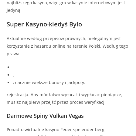
najbliższego kasyna, więc gra w kasynie internetowym jest
jedyną
Super Kasyno-kiedyś Bylo
Aktualnie według przepisów prawnych, nielegalnym jest
korzystanie z hazardu online na terenie Polski. Według tego
prawa
.
znacznie większe bonusy i jackpoty.
rejestracja. Aby móc łatwo wpłacać i wypłacać pieniądze,
musisz najpierw przejść przez proces weryfikacji
Darmowe Spiny Vulkan Vegas
Ponadto wirtualne kasyno Feuer speiender berg