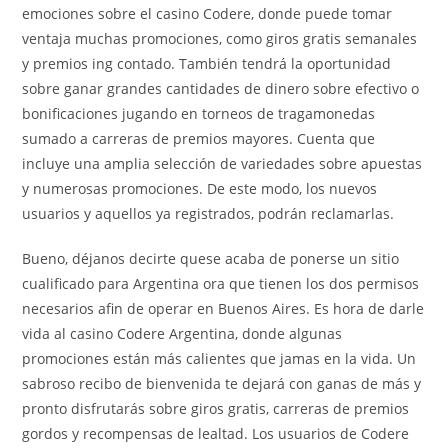
emociones sobre el casino Codere, donde puede tomar
ventaja muchas promociones, como giros gratis semanales
y premios ing contado. También tendrá la oportunidad
sobre ganar grandes cantidades de dinero sobre efectivo o
bonificaciones jugando en torneos de tragamonedas
sumado a carreras de premios mayores. Cuenta que
incluye una amplia selección de variedades sobre apuestas
y numerosas promociones. De este modo, los nuevos
usuarios y aquellos ya registrados, podrán reclamarlas.
Bueno, déjanos decirte quese acaba de ponerse un sitio
cualificado para Argentina ora que tienen los dos permisos
necesarios afin de operar en Buenos Aires. Es hora de darle
vida al casino Codere Argentina, donde algunas
promociones están más calientes que jamas en la vida. Un
sabroso recibo de bienvenida te dejará con ganas de más y
pronto disfrutarás sobre giros gratis, carreras de premios
gordos y recompensas de lealtad. Los usuarios de Codere