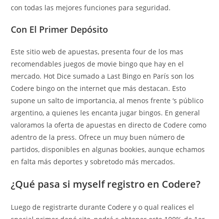
con todas las mejores funciones para seguridad.
Con El Primer Depósito
Este sitio web de apuestas, presenta four de los mas
recomendables juegos de movie bingo que hay en el
mercado. Hot Dice sumado a Last Bingo en París son los
Codere bingo on the internet que más destacan. Esto
supone un salto de importancia, al menos frente ‘s público
argentino, a quienes les encanta jugar bingos. En general
valoramos la oferta de apuestas en directo de Codere como
adentro de la press. Ofrece un muy buen número de
partidos, disponibles en algunas bookies, aunque echamos
en falta más deportes y sobretodo más mercados.
¿Qué pasa si myself registro en Codere?
Luego de registrarte durante Codere y o qual realices el