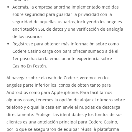
Además, la empresa anordna implementado medidas
sobre seguridad para guardar la privacidad con la
seguridad de aquellas usuarios, incluyendo los angeles
encriptación SSL de datos y una verificación de analogía
de los usuarios.
Regístrese para obtener más información sobre como
Codere Casino carga con para ofrecer sumado a dé el
1er paso hacian la emocionante experiencia sobre
Casino En Festón.
Al navegar sobre ela web de Codere, veremos en los
angeles parte inferior los iconos de obten tanto para
Android os como para Apple iphone. Para facilitarnos
algunas cosas, tenemos la opción de alojar el número sobre
teléfono y o qual la casa em envíe el nupcias de descarga
directamente. Proteger las identidades y los fondos de sus
clientes es una antelación principal para Codere Casino,
por lo que se aseguraron de equipar réussi à plataforma