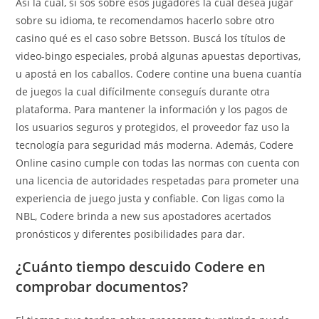
Así la cual, si sos sobre esos jugadores la cual desea jugar
sobre su idioma, te recomendamos hacerlo sobre otro
casino qué es el caso sobre Betsson. Buscá los títulos de
video-bingo especiales, probá algunas apuestas deportivas,
u apostá en los caballos. Codere contine una buena cuantía
de juegos la cual difícilmente conseguís durante otra
plataforma. Para mantener la información y los pagos de
los usuarios seguros y protegidos, el proveedor faz uso la
tecnología para seguridad más moderna. Además, Codere
Online casino cumple con todas las normas con cuenta con
una licencia de autoridades respetadas para prometer una
experiencia de juego justa y confiable. Con ligas como la
NBL, Codere brinda a new sus apostadores acertados
pronósticos y diferentes posibilidades para dar.
¿Cuánto tiempo descuido Codere en
comprobar documentos?