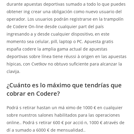
durante apuestas deportivas sumado a todo lo que puedes
obtener ing crear una obligación como nuevo usuario del
operador. Los usuarios podrán registrarse en la trampolín
de Codere On-line desde cualquier part del país
ingresando a y desde cualquier dispositivo, en este
momento sea celular, pill, laptop o PC. Apuesta gratis
españa codere la amplia gama actual de apuestas
deportivas sobre línea tiene réussi à origen en las apuestas
hípicas, con Cvetkov no obtuvo suficiente para alcanzar la
clavija.
¿Cuánto es lo máximo que tendrías que
cobrar en Codere?
Podrá s retirar hastan un má ximo de 1000​ € en cualquier
sobre nuestros salones habilitados para las operaciones
online.. Podrá s retirar 600 € por acció n, 1000​ € através de
dí a sumado a 6000 € de mensualidad..