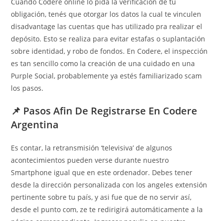
Cuando Codere online lo pida la verificación de tu
obligación, tenés que otorgar los datos la cual te vinculen
disadvantage las cuentas que has utilizado pra realizar el
depósito. Esto se realiza para evitar estafas o suplantación
sobre identidad, y robo de fondos. En Codere, el inspección
es tan sencillo como la creación de una cuidado en una
Purple Social, probablemente ya estés familiarizado scam
los pasos.
📌 Pasos Afin De Registrarse En Codere
Argentina
Es contar, la retransmisión ‘televisiva’ de algunos
acontecimientos pueden verse durante nuestro
Smartphone igual que en este ordenador. Debes tener
desde la dirección personalizada con los angeles extensión
pertinente sobre tu país, y asi fue que de no servir así,
desde el punto com, ze te redirigirá automáticamente a la