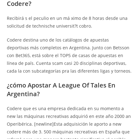
Codere?
Recibirá s el peculio en un má ximo de 8 horas desde una
solicitud de technische universit?t cobro.
Codere destina uno de los catálogos de apuestas
deportivas más completos en Argentina. Junto con Betsson
con Bet365, está sobre el TOP5 de casas de apuestas en
línea de país. Cuenta scam casi 20 disciplinas deportivas,
cada la con subcategorías pra las diferentes ligas y torneos.
¿cómo Apostar A League Of Tales En
Argentina?
Codere que es una empresa dedicada en su momento a
new las máquinas recreativas adquirió en este año 2000 an
Operibérica. [newline]Esta adquisición le aporto a new
codere más de 3. 500 máquinas recreativas en España que