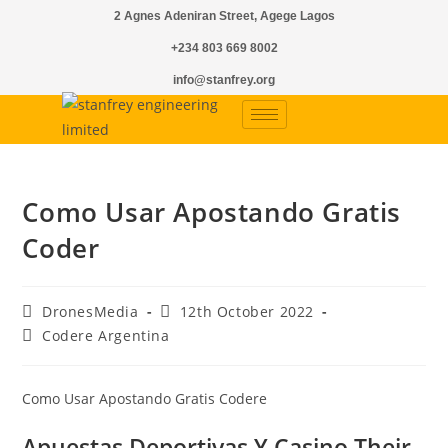
2 Agnes Adeniran Street, Agege Lagos
+234 803 669 8002
info@stanfrey.org
Como Usar Apostando Gratis
Coder
DronesMedia
12th October 2022
Codere Argentina
Como Usar Apostando Gratis Codere
Apuestas Deportivas Y Casino Their