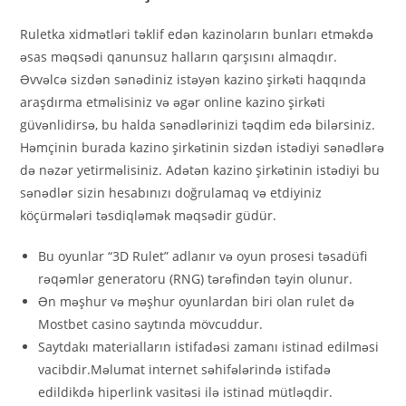
Ruletka xidmətləri təklif edən kazinoların bunları etməkdə
əsas məqsədi qanunsuz halların qarşısını almaqdır.
Əvvəlcə sizdən sənədiniz istəyən kazino şirkəti haqqında
araşdırma etməlisiniz və əgər online kazino şirkəti
güvənlidirsə, bu halda sənədlərinizi təqdim edə bilərsiniz.
Həmçinin burada kazino şirkətinin sizdən istədiyi sənədlərə
də nəzər yetirməlisiniz. Adətən kazino şirkətinin istədiyi bu
sənədlər sizin hesabınızı doğrulamaq və etdiyiniz
köçürmələri təsdiqləmək məqsədir güdür.
Bu oyunlar “3D Rulet” adlanır və oyun prosesi təsadüfi
rəqəmlər generatoru (RNG) tərəfindən təyin olunur.
Ən məşhur və məşhur oyunlardan biri olan rulet də
Mostbet casino saytında mövcuddur.
Saytdakı materialların istifadəsi zamanı istinad edilməsi
vacibdir.Məlumat internet səhifələrində istifadə
edildikdə hiperlink vasitəsi ilə istinad mütləqdir.