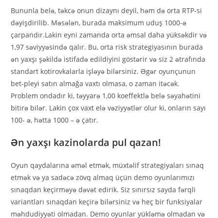
Bununla belə, təkcə onun dizaynı deyil, həm də orta RTP-si
dəyişdirilib. Məsələn, burada maksimum uduş 1000-ə
çarpandır.Lakin eyni zamanda orta əmsal daha yüksəkdir və
1,97 səviyyəsində qalır. Bu, orta risk strategiyasının burada
ən yaxşı şəkildə istifadə edildiyini göstərir və siz 2 ətrafında
standart kotirovkalarla işləyə bilərsiniz. Əgər oyunçunun
bet-pleyi satın almağa vaxtı olmasa, o zaman itəcək.
Problem ondadır ki, təyyarə 1,00 koeffektlə belə səyahətini
bitirə bilər. Lakin çox vaxt elə vəziyyətlər olur ki, onların sayı
100- ə, hətta 1000 – ə çatır.
Ən yaxşı kazinolarda pul qazan!
Oyun qaydalarına əməl etmək, müxtəlif strategiyaları sınaq
etmək və ya sadəcə zövq almaq üçün demo oyunlarımızı
sınaqdan keçirməyə dəvət edirik. Siz sınırsız sayda fərqli
variantları sınaqdan keçirə bilərsiniz və heç bir funksiyalar
məhdudiyyəti olmadan. Demo oyunlar yükləmə olmadan və