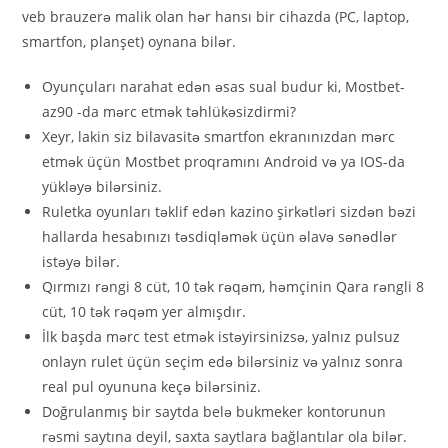
veb brauzerə malik olan hər hansı bir cihazda (PC, laptop,
smartfon, planşet) oynana bilər.
Oyunçuları narahat edən əsas sual budur ki, Mostbet-
az90 -da mərc etmək təhlükəsizdirmi?
Xeyr, lakin siz bilavasitə smartfon ekranınızdan mərc
etmək üçün Mostbet proqramını Android və ya IOS-da
yükləyə bilərsiniz.
Ruletka oyunları təklif edən kazino şirkətləri sizdən bəzi
hallarda hesabınızı təsdiqləmək üçün əlavə sənədlər
istəyə bilər.
Qırmızı rəngi 8 cüt, 10 tək rəqəm, həmçinin Qara rəngli 8
cüt, 10 tək rəqəm yer almışdır.
İlk başda mərc test etmək istəyirsinizsə, yalnız pulsuz
onlayn rulet üçün seçim edə bilərsiniz və yalnız sonra
real pul oyununa keçə bilərsiniz.
Doğrulanmış bir saytda belə bukmeker kontorunun
rəsmi saytına deyil, saxta saytlara bağlantılar ola bilər.