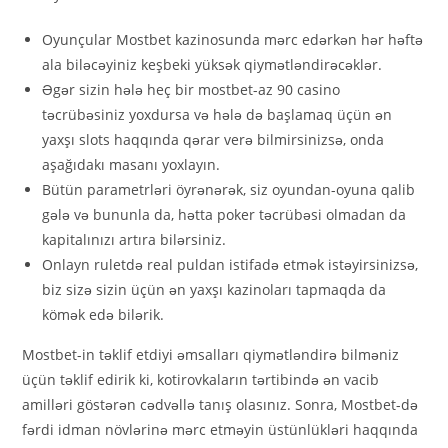
Oyunçular Mostbet kazinosunda mərc edərkən hər həftə
ala biləcəyiniz keşbeki yüksək qiymətləndirəcəklər.
Əgər sizin hələ heç bir mostbet-az 90 casino
təcrübəsiniz yoxdursa və hələ də başlamaq üçün ən
yaxşı slots haqqında qərar verə bilmirsinizsə, onda
aşağıdakı masanı yoxlayın.
Bütün parametrləri öyrənərək, siz oyundan-oyuna qalib
gələ və bununla da, hətta poker təcrübəsi olmadan da
kapitalınızı artıra bilərsiniz.
Onlayn ruletdə real puldan istifadə etmək istəyirsinizsə,
biz sizə sizin üçün ən yaxşı kazinoları tapmaqda da
kömək edə bilərik.
Mostbet-in təklif etdiyi əmsalları qiymətləndirə bilməniz
üçün təklif edirik ki, kotirovkaların tərtibində ən vacib
amilləri göstərən cədvəllə tanış olasınız. Sonra, Mostbet-də
fərdi idman növlərinə mərc etməyin üstünlükləri haqqında