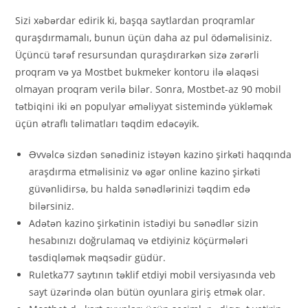
Sizi xəbərdar edirik ki, başqa saytlardan proqramlar
quraşdırmamalı, bunun üçün daha az pul ödəməlisiniz.
Üçüncü tərəf resursundan quraşdırarkən sizə zərərli
proqram və ya Mostbet bukmeker kontoru ilə əlaqəsi
olmayan proqram verilə bilər. Sonra, Mostbet-az 90 mobil
tətbiqini iki ən populyar əməliyyat sistemində yükləmək
üçün ətraflı təlimatları təqdim edəcəyik.
Əvvəlcə sizdən sənədiniz istəyən kazino şirkəti haqqında
araşdırma etməlisiniz və əgər online kazino şirkəti
güvənlidirsə, bu halda sənədlərinizi təqdim edə
bilərsiniz.
Adətən kazino şirkətinin istədiyi bu sənədlər sizin
hesabınızı doğrulamaq və etdiyiniz köçürmələri
təsdiqləmək məqsədir güdür.
Ruletka77 saytının təklif etdiyi mobil versiyasında veb
sayt üzərində olan bütün oyunlara giriş etmək olar.