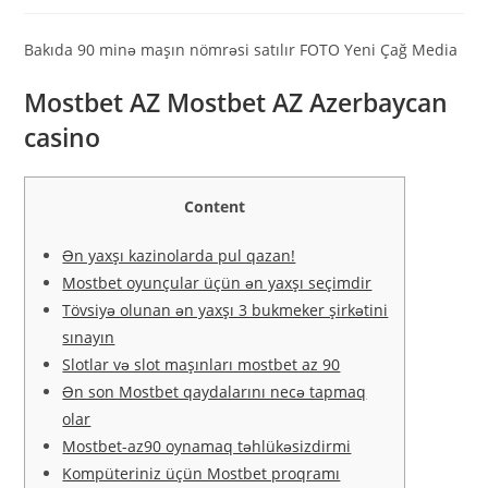
Bakıda 90 minə maşın nömrəsi satılır FOTO Yeni Çağ Media
Mostbet AZ Mostbet AZ Azerbaycan
casino
Content
Ən yaxşı kazinolarda pul qazan!
Mostbet oyunçular üçün ən yaxşı seçimdir
Tövsiyə olunan ən yaxşı 3 bukmeker şirkətini
sınayın
Slotlar və slot maşınları mostbet az 90
Ən son Mostbet qaydalarını necə tapmaq
olar
Mostbet-az90 oynamaq təhlükəsizdirmi
Kompüteriniz üçün Mostbet proqramı