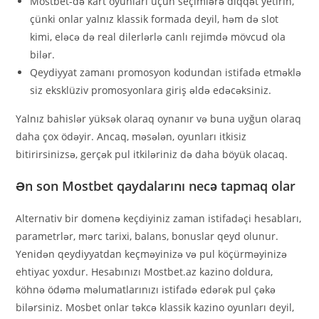
Mostbet-də kart oyunları üçün seçimlərə diqqət yetirin,
çünki onlar yalnız klassik formada deyil, həm də slot
kimi, eləcə də real dilerlərlə canlı rejimdə mövcud ola
bilər.
Qeydiyyat zamanı promosyon kodundan istifadə etməklə
siz eksklüziv promosyonlara giriş əldə edəcəksiniz.
Yalnız bahislər yüksək olaraq oynanır və buna uyğun olaraq
daha çox ödəyir. Ancaq, məsələn, oyunları itkisiz
bitirirsinizsə, gerçək pul itkiləriniz də daha böyük olacaq.
Ən son Mostbet qaydalarını necə tapmaq olar
Alternativ bir domenə keçdiyiniz zaman istifadəçi hesabları,
parametrlər, mərc tarixi, balans, bonuslar qeyd olunur.
Yenidən qeydiyyatdan keçməyinizə və pul köçürməyinizə
ehtiyac yoxdur. Hesabınızı Mostbet.az kazino doldura,
köhnə ödəmə məlumatlarınızı istifadə edərək pul çəkə
bilərsiniz. Mosbet onlar təkcə klassik kazino oyunları deyil,