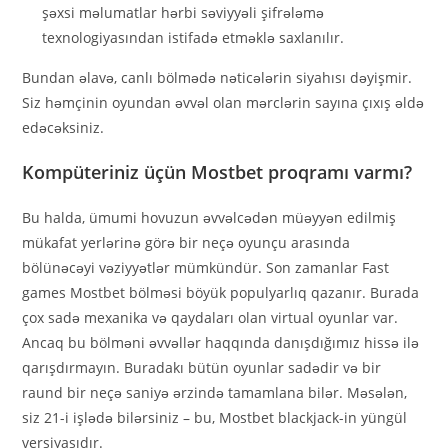
şəxsi məlumatlar hərbi səviyyəli şifrələmə
texnologiyasından istifadə etməklə saxlanılır.
Bundan əlavə, canlı bölmədə nəticələrin siyahısı dəyişmir.
Siz həmçinin oyundan əvvəl olan mərclərin sayına çıxış əldə
edəcəksiniz.
Kompüteriniz üçün Mostbet proqramı varmı?
Bu halda, ümumi hovuzun əvvəlcədən müəyyən edilmiş
mükafat yerlərinə görə bir neçə oyunçu arasında
bölünəcəyi vəziyyətlər mümkündür. Son zamanlar Fast
games Mostbet bölməsi böyük populyarlıq qazanır. Burada
çox sadə mexanika və qaydaları olan virtual oyunlar var.
Ancaq bu bölməni əvvəllər haqqında danışdığımız hissə ilə
qarışdırmayın. Buradakı bütün oyunlar sadədir və bir
raund bir neçə saniyə ərzində tamamlana bilər. Məsələn,
siz 21-i işlədə bilərsiniz – bu, Mostbet blackjack-in yüngül
versiyasıdır.