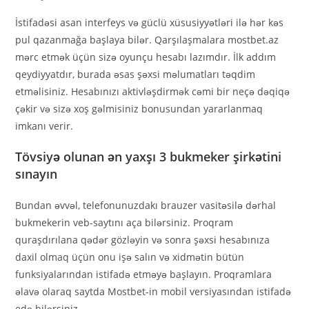
İstifadəsi asan interfeys və güclü xüsusiyyətləri ilə hər kəs
pul qazanmağa başlaya bilər. Qarşılaşmalara mostbet.az
mərc etmək üçün sizə oyunçu hesabı lazımdır. İlk addım
qeydiyyatdır, burada əsas şəxsi məlumatları təqdim
etməlisiniz. Hesabınızı aktivləşdirmək cəmi bir neçə dəqiqə
çəkir və sizə xoş gəlmisiniz bonusundan yararlanmaq
imkanı verir.
Tövsiyə olunan ən yaxşı 3 bukmeker şirkətini
sınayın
Bundan əvvəl, telefonunuzdakı brauzer vasitəsilə dərhal
bukmekerin veb-saytını aça bilərsiniz. Proqram
quraşdırılana qədər gözləyin və sonra şəxsi hesabınıza
daxil olmaq üçün onu işə salın və xidmətin bütün
funksiyalarından istifadə etməyə başlayın. Proqramlara
əlavə olaraq saytda Mostbet-in mobil versiyasından istifadə
edə bilərsiniz.