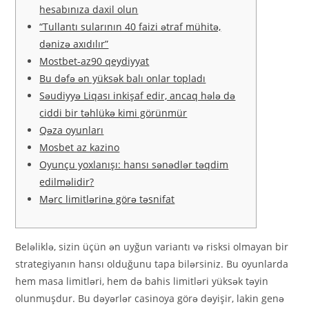
hesabınıza daxil olun
“Tullantı sularının 40 faizi ətraf mühitə,
dənizə axıdılır”
Mostbet-az90 qeydiyyat
Bu dəfə ən yüksək balı onlar topladı
Səudiyyə Liqası inkişaf edir, ancaq hələ də
ciddi bir təhlükə kimi görünmür
Qəza oyunları
Mosbet az kazino
Oyunçu yoxlanışı: hansı sənədlər təqdim
edilməlidir?
Mərc limitlərinə görə təsnifat
Beləliklə, sizin üçün ən uyğun variantı və risksi olmayan bir
strategiyanın hansı olduğunu tapa bilərsiniz. Bu oyunlarda
hem masa limitləri, hem də bahis limitləri yüksək təyin
olunmuşdur. Bu dəyərlər casinoya görə dəyişir, lakin genə