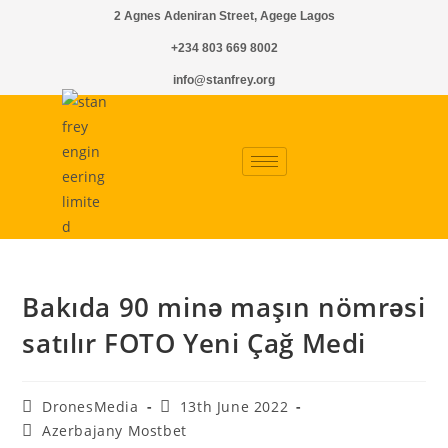
2 Agnes Adeniran Street, Agege Lagos
+234 803 669 8002
info@stanfrey.org
Bakıda 90 minə maşın nömrəsi
satılır FOTO Yeni Çağ Medi
DronesMedia
13th June 2022
Azerbajany Mostbet