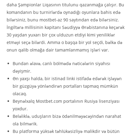
daha Şampionlar Liqasının titulunu qazanmağa çalışır. Bu
komandanın bu turnirlərdə oynadığı oyunlara bahis edə
bilərsiniz, bunu mostbet-az 90 saytından edə bilərsiniz.
İngiltərə millisinin kapitanı Səudiyyə Ərəbistanına keçərək
30 yaşdan yuxarı bir çox ulduzun etdiyi kimi yeniliklər
etməyi seçə bilərdi. Amma o başqa bir yol seçdi, bəlkə də
onun qalib olmağa dair tamamlanmamış işləri var.
Bundan əlavə, canlı bölmədə nəticələrin siyahısı
dəyişmir.
Ən yaxşı halda, bir istinad linki istifadə edərək işləyən
bir güzgüyə yönləndirən portalları tapmaq mümkün
olacaq.
Beynəlxalq Mostbet.com portalının Rusiya lisenziyası
yoxdur.
Beləliklə, uduşların bizə ödənilməyəcəyindən narahat
ola bilmərik.
Bu platforma yüksək təhlükəsizliyə malikdir və bütün